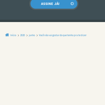
Início
2020
junho
Você não vai gostar do que tenho pra te dizer