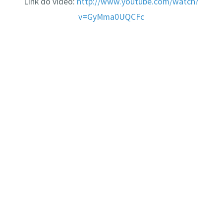
Link do vídeo:
http://www.youtube.com/watch?
v=GyMma0UQCFc