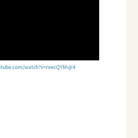
utube.com/watch?v=reecQYMvjr4