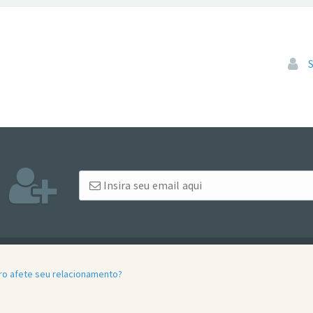
Pular
iro afete seu relacionamento?