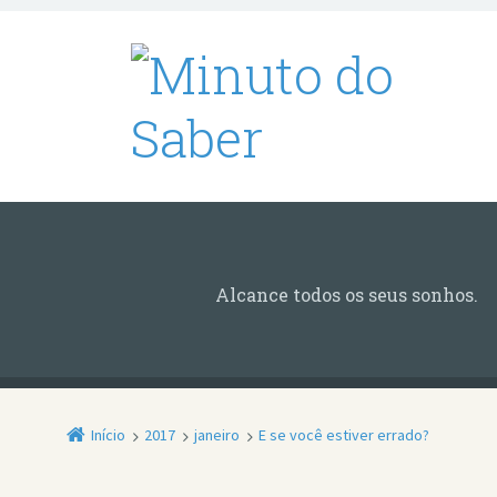
Alcance todos os seus sonhos.
Início
2017
janeiro
E se você estiver errado?