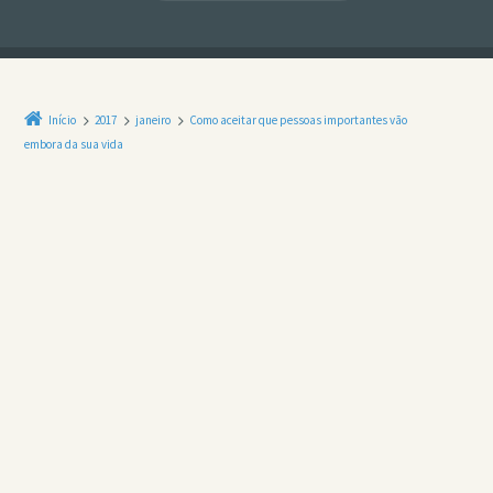
Início
2017
janeiro
Como aceitar que pessoas importantes vão
embora da sua vida