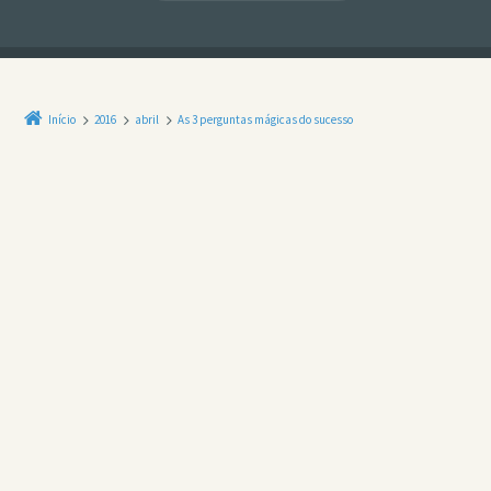
Início
2016
abril
As 3 perguntas mágicas do sucesso