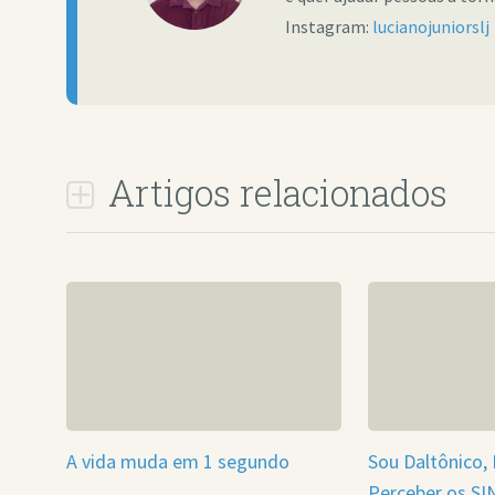
Instagram:
lucianojuniorslj
Artigos relacionados
A vida muda em 1 segundo
Sou Daltônico,
Perceber os SI