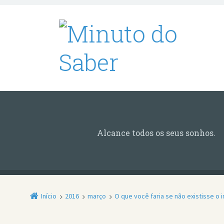
Alcance todos os seus sonhos.
Início
2016
março
O que você faria se não existisse o 