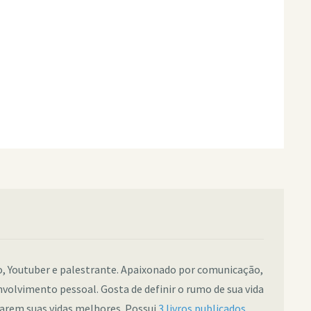
co, Youtuber e palestrante. Apaixonado por comunicação,
nvolvimento pessoal. Gosta de definir o rumo de sua vida
narem suas vidas melhores. Possui
3 livros publicados
.