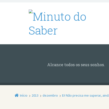
Alcance todos os seus sonhos.
Início
2013
dezembro
Ei! Não precisa me superar, ain