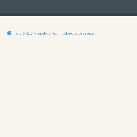
Início
2013
agosto
Todo mundo é covarde às vezes