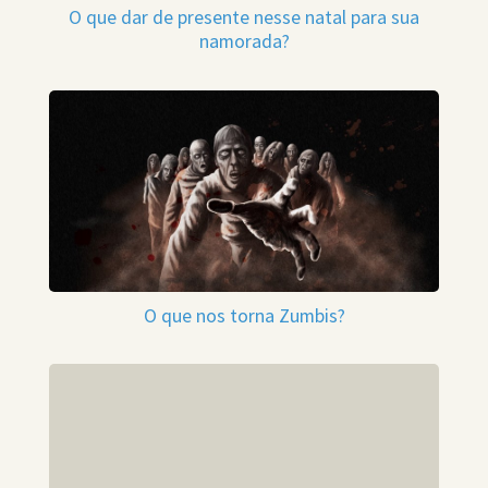
O que dar de presente nesse natal para sua
namorada?
O que nos torna Zumbis?