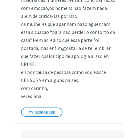
maioria das mulheres tentam conciliar razao
com emocao,os homens nao fazem nada
alem de critica-las por isso.
As mulheres que apanham naao aguentam
essa situacao “para nao perder o conforto da
casa”.Nem acredito que essa parte foi
postada,mas enfim,gostaria de te lembrar
que fazer qualqr tipo de apologia a isso eh
CRIME.
eh por causa de pessoas como vc q existe
CENSURA em alguns paises.
com carinho,
verediana
RESPONDER