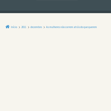
Início
2011
dezembro
As mulheres não correm atrás do que querem