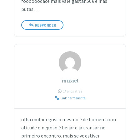
foooooodace mais vale gastar 50€ e ir ás
putas…
RESPONDER
mizael
14 anos atrás
Link permanente
olha mulher gosto mesmo é de homem com
atitude o negoso é beijar e ja transar no
primeiro encontro. mais se vc estiver