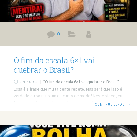
0
O fim da escala 6×1 vai
quebrar o Brasil?
“O fim da escala 6×1 vai quebrar o Brasil.”
5 MINUTOS
Essa é a frase que muita gente repete. Mas será que isso é
verdade ou só mais um discurso de medo? Neste vídeo, eu
faço uma análise profunda sobre a possível redução da
CONTINUE LENDO
→
jornada de trabalho no Brasil e explico por que essa
discussão vai muito além de economia — ela fala sobre
qualidade de vida, produtividade, saúde mental e
dignidade humana. Prefere ler? Então leia o post em texto.
Link do vídeo: