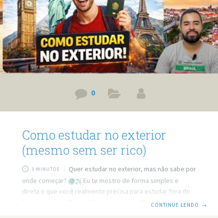
0
Como estudar no exterior
(mesmo sem ser rico)
Quer estudar no exterior, mas não sabe por
3 MINUTOS
onde começar?
Eu te mostro de forma simples e
direta o que você realmente precisa para estudar fora do
Brasil — seja na Europa, Estados Unidos, Canadá ou
CONTINUE LENDO
→
qualquer outro país. Eu estou indo estudar em Portugal e