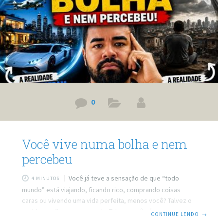
0
Você vive numa bolha e nem
percebeu
Você já teve a sensação de que “todo
4 MINUTOS
mundo” está viajando, ficando rico, comprando coisas
caras ou vivendo uma vida perfeita, menos você? Talvez o
problema não seja a sua vida. Talvez você só esteja preso
CONTINUE LENDO
→