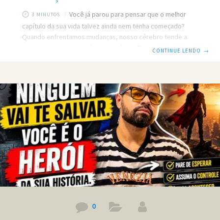
Você já parou para pensar que o melhor
3 MINUTOS
capítulo da sua vida talvez ainda nem tenha começado?
Quando enfrentamos mudanças, nosso cérebro tende a
imaginar os piores cenários possíveis. O medo do
CONTINUE LENDO
→
desconhecido nos faz acreditar que algo dará errado,
quando, na verdade, o futuro também pode guardar as
maiores oportunidades da nossa vida. Prefere ler? Então
leia o post em texto. Link do vídeo:
https://www.youtube.com/watch?v=fECbcQKqYYU E se o
melhor capítulo da sua vida ainda nem começou? E se aquilo
que hoje
0