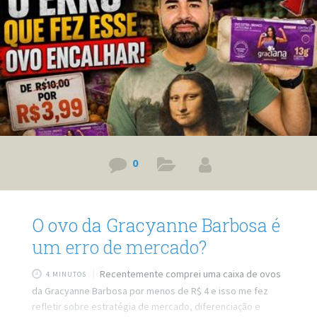
já percebeu como é prazeroso aprender algo novo? Pode
ser uma curiosidade sobre o universo, uma palavra em
outro idioma ou uma habilidade
0
O ovo da Gracyanne Barbosa é
um erro de mercado?
Recentemente comprei uma caixa de ovos
4 MINUTOS
da Gracyanne Barbosa por menos de R$ 4 e isso me fez
refletir sobre estratégia de mercado, diferenciação e