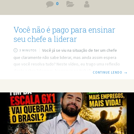
0
Você não é pago para ensinar
seu chefe a liderar
Você já se viu na situação de ter um chefe
3 MINUTOS
que claramente não sabe liderar, mas ainda assim espera
que você resolva tudo? Neste vídeo, eu trago uma reflexão
direta sobre liderança, hierarquia no trabalho, feedback e
CONTINUE LENDO
→
limites profissionais: nem sempre cabe ao subordinado
ensinar o chefe a fazer o que é papel da liderança. Prefere
ler? Então leia o post em texto. Link do vídeo:
https://www.youtube.com/watch?v=DMY9eLNIYb4 Você não
é pago para ensinar seu chefe a liderar Muitas pessoas
acreditam que, ao