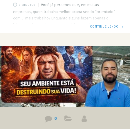
Você já percebeu que, em muitas
3 MINUTOS
empresas, quem trabalha melhor acaba sendo “premiado”
com… mais trabalho? Enquanto alguns fazem apenas o
básico, os funcionários mais produtivos acabam
CONTINUE LENDO
→
recebendo mais demandas, mais responsabilidades e mais
pressão — muitas vezes sem aumento salarial, promoção
ou reconhecimento real. Aqui você vai entender que o
problema não é trabalhar bem — o problema é quando o
esforço não gera benefício proporcional. Prefere ler? Então
leia o post em texto. Link do vídeo:
https://www.youtube.com/watch?v=3mjqvMjwg9Q Mais
trabalho será
0