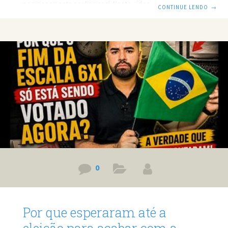
posicionamento profissional. Neste vídeo, analiso um
CONTINUE LENDO
→
conceito muito importante dos negócios: a diferença entre
uma commodity e um produto realmente diferenciado.
Afinal, por que algumas marcas conseguem cobrar mais
caro e outras acabam encalhando nas prateleiras? Prefere
ler? Então leia o post em texto. Link do vídeo:
https://www.youtube.com/watch?v=Qx2mAFf7hHM O ovo
da Gracyanne e a lição sobre diferenciação
0
Por que esperaram até a