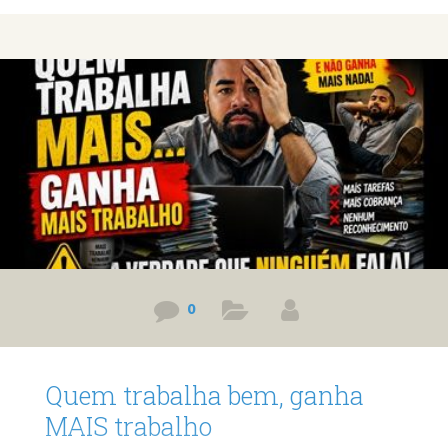
em uma bolha. Neste vídeo, eu mostro como as redes
sociais, os algoritmos e os ambientes que frequentamos
fazem a gente acreditar que determinadas realidades
representam “todo mundo” — quando, na verdade, são
apenas pequenas bolhas sociais. Prefere ler? Então leia o
post em texto. Link
0
Quem trabalha bem, ganha
MAIS trabalho