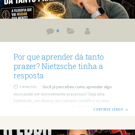
0
Por que aprender dá tanto
prazer? Nietzsche tinha a
resposta
Você já percebeu como aprender algo
3 MINUTOS
novo pode ser incrivelmente prazeroso? Seja uma
habilidade, um idioma, um conceito científico ou uma
curiosidade, existe uma satisfação difícil de explicar
CONTINUE LENDO
→
quando expandimos nossa mente. Mas por que isso
acontece? Prefere ler? Então leia o post em texto. Link do
vídeo: https://www.youtube.com/watch?v=Tpnqur4oRPw
Por que aprender dá prazer? A resposta de Nietzsche Você