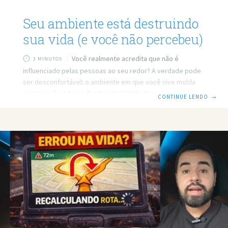
Seu ambiente está destruindo
sua vida (e você não percebeu)
Você realmente acredita que não é
3 MINUTOS
influenciado pelas pessoas ao seu redor? A verdade pode
ser desconfortável: o ambiente em que você vive molda
quem você se torna. Prefere ler? Então leia o post em
CONTINUE LENDO
→
texto. Link do vídeo: https://www.youtube.com/watch?
v=LlRGmLHj0xM O ambiente nos molda: você está
escolhendo bem onde vive? “Você é a média das pessoas
com quem convive.” Essa frase pode parecer clichê, mas
carrega uma verdade difícil de ignorar: o ambiente em que
você está influencia diretamente quem você se