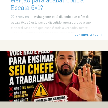
eleição para acabar com a
Escala 6×1?
Muita gente está dizendo que o fim da
3 MINUTOS
escala 6×1 só está sendo discutido agora porque é ano
eleitoral. Mas será que essa é toda a verdade? Neste
vídeo, eu explico a origem do movimento Vida Além do
CONTINUE LENDO
→
Trabalho, a trajetória da PEC que propõe mudanças na
jornada de trabalho e por que projetos polêmicos
costumam avançar justamente em períodos eleitorais.
Prefere ler? Então leia o post em texto. Link do vídeo:
https://www.youtube.com/watch?v=uHmkxSK7Ra8 Por que
o fim da escala 6×1 só avançou